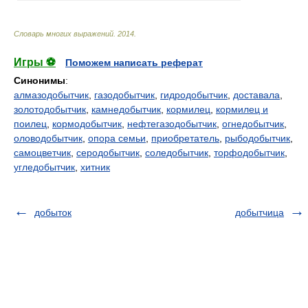
Словарь многих выражений
.
2014
.
Игры ⚽
Поможем написать реферат
Синонимы
:
алмазодобытчик
,
газодобытчик
,
гидродобытчик
,
доставала
,
золотодобытчик
,
камнедобытчик
,
кормилец
,
кормилец и
поилец
,
кормодобытчик
,
нефтегазодобытчик
,
огнедобытчик
,
оловодобытчик
,
опора семьи
,
приобретатель
,
рыбодобытчик
,
самоцветчик
,
серодобытчик
,
соледобытчик
,
торфодобытчик
,
угледобытчик
,
хитник
добыток
добытчица