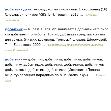
добытчик денег
— сущ., кол во синонимов: 1 • кормилец (16)
Словарь синонимов ASIS. В.Н. Тришин. 2013 …
Словарь
синонимов
Добытчик
— м. разг. 1. Тот, кто занимается добычей чего либо,
кто добывает что либо. 2. Тот, кто добывает средства к жизни
для семьи, близких; кормилец. Толковый словарь Ефремовой.
Т. Ф. Ефремова. 2000 …
Современный толковый словарь русского
языка Ефремовой
добытчик
— добытчик, добытчики, добытчика, добытчиков,
добытчику, добытчикам, добытчика, добытчиков, добытчиком,
добытчиками, добытчике, добытчиках (Источник: «Полная
акцентуированная парадигма по А. А. Зализняку») …
Формы
слов