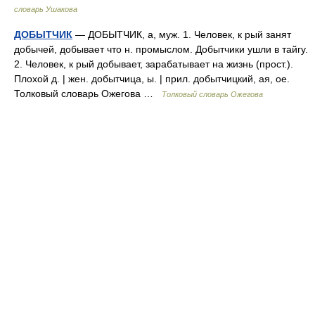
словарь Ушакова
ДОБЫТЧИК
— ДОБЫТЧИК, а, муж. 1. Человек, к рый занят
добычей, добывает что н. промыслом. Добытчики ушли в тайгу.
2. Человек, к рый добывает, зарабатывает на жизнь (прост.).
Плохой д. | жен. добытчица, ы. | прил. добытчицкий, ая, ое.
Толковый словарь Ожегова …
Толковый словарь Ожегова