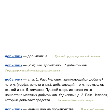
добытчик
— доб ытчик, а …
Русский орфографический словарь
добытчик
— (2 м); мн. добы/тчики, Р. добы/тчиков …
Орфографический словарь русского языка
добытчик
— а; м. 1. Разг. Человек, занимающийся добычей
чего л. (торфа, золота и т.п.), добывающий что л. промыслом,
охотой и т.п. Д. алмазов. Пушной зверь исчезает из за
нашествия местных добытчиков. Удачливый д. 2. Разг. Человек,
который добывает средства …
Энциклопедический словарь
добытчик
— мелкий вор на производстве …
Воровской жаргон