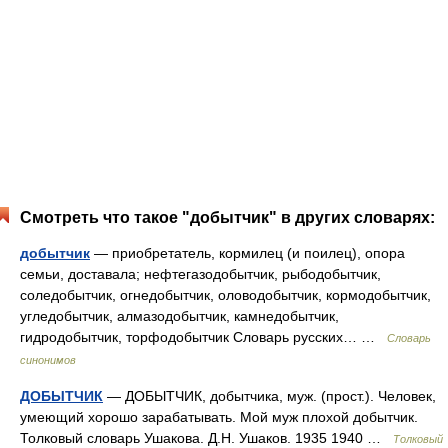
Смотреть что такое "добытчик" в других словарях:
добытчик
— приобретатель, кормилец (и поилец), опора
семьи, доставала; нефтегазодобытчик, рыбодобытчик,
соледобытчик, огнедобытчик, оловодобытчик, кормодобытчик,
угледобытчик, алмазодобытчик, камнедобытчик,
гидродобытчик, торфодобытчик Словарь русских… …
Словарь
синонимов
ДОБЫТЧИК
— ДОБЫТЧИК, добытчика, муж. (прост.). Человек,
умеющий хорошо зарабатывать. Мой муж плохой добытчик.
Толковый словарь Ушакова. Д.Н. Ушаков. 1935 1940 …
Толковый