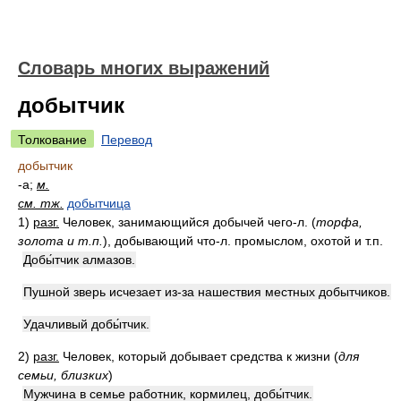
Словарь многих выражений
добытчик
Толкование
Перевод
добытчик
-а;
м.
см. тж.
добытчица
1)
разг.
Человек, занимающийся добычей чего-л.
(
торфа,
золота и т.п.
)
, добывающий что-л. промыслом, охотой и т.п.
Добы́тчик алмазов.
Пушной зверь исчезает из-за нашествия местных добытчиков.
Удачливый добы́тчик.
2)
разг.
Человек, который добывает средства к жизни
(
для
семьи, близких
)
Мужчина в семье работник, кормилец, добы́тчик.